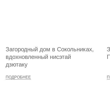
Загородный дом в Сокольниках,
З
вдохновленный нисэтай
П
дзютаку
ПОДРОБНЕЕ
П