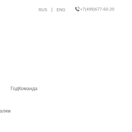
+7(499)677-60-20
|
RUS
ENG
Год
Команда
талям