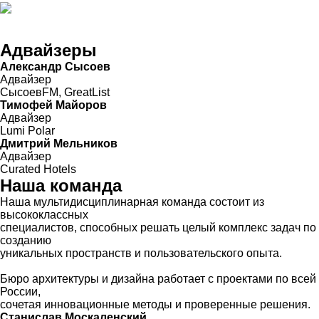
Дом в стиле минимализм на Новой Риге, 1500м²
подробнее
Адвайзеры
Александр Сысоев
Адвайзер
СысоевFM, GreatList
Тимофей Майоров
Адвайзер
Lumi Polar
Дмитрий Мельников
Адвайзер
Curated Hotels
Наша команда
Наша мультидисциплинарная команда состоит из
высококлассных
специалистов, способных решать целый комплекс задач по
созданию
уникальных пространств и пользовательского опыта.
Бюро архитектуры и дизайна работает с проектами по всей
России,
сочетая инновационные методы и проверенные решения.
Станислав Москаленский