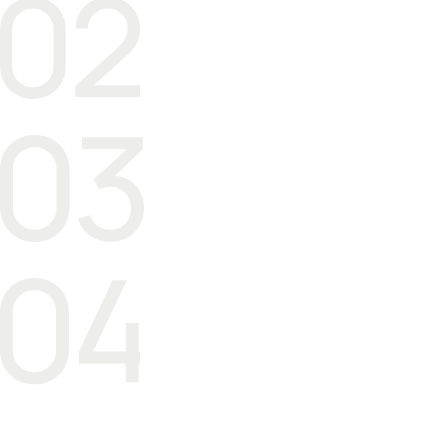
Концепции для объектов
недвижимости
Управление
реализацией
бизнес
заказчикам
подробнее