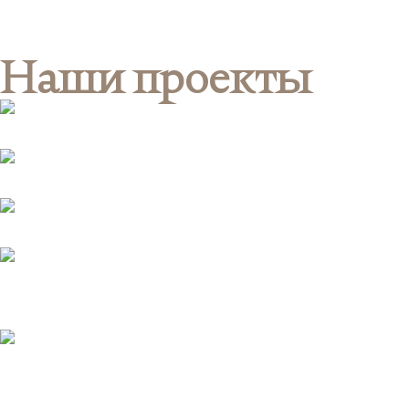
частным
заказчикам
подробнее
Наши проекты
Лобби клубного дома в Хамовниках, 2000м²
подробнее
Загородная резиденция в Подмосковье · 5000м², 5000м²
подробнее
Ikiru Hotel, 1000м²
подробнее
Загородный дом в Сокольниках, вдохновленный
нисэтай дзютаку, 300м²
подробнее
Дизайн и проектирование ресторана: бар-ресторан
ICHI-GO ICHI-E в Казани, 300м²
подробнее