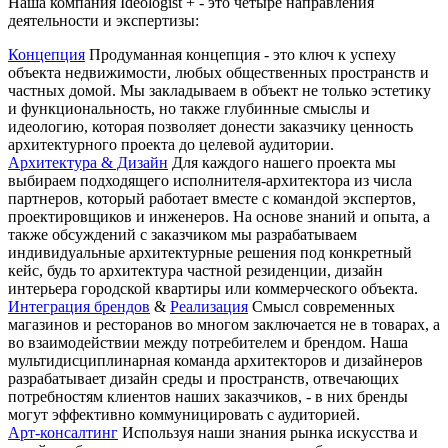
Наша компания Ideologist + - это четыре направления
деятельности и экспертизы:
Концепция
Продуманная концепция - это ключ к успеху
объекта недвижимости, любых общественных пространств и
частных домой. Мы закладываем в объект не только эстетику
и функциональность, но также глубинные смыслы и
идеологию, которая позволяет донести заказчику ценность
архитектурного проекта до целевой аудитории.
Архитектура & Дизайн
Для каждого нашего проекта мы
выбираем подходящего исполнителя-архитектора из числа
партнеров, который работает вместе с командой экспертов,
проектировщиков и инженеров. На основе знаний и опыта, а
также обсуждений с заказчиком мы разрабатываем
индивидуальные архитектурные решения под конкретный
кейс, будь то архитектура частной резиденции, дизайн
интерьера городской квартиры или коммерческого объекта.
Интеграция брендов
&
Реализация
Смысл современных
магазинов и ресторанов во многом заключается не в товарах, а
во взаимодействии между потребителем и брендом. Наша
мультидисциплинарная команда архитекторов и дизайнеров
разрабатывает дизайн среды и пространств, отвечающих
потребностям клиентов наших заказчиков, - в них бренды
могут эффективно коммуницировать с аудиторией.
Арт-консалтинг
Используя наши знания рынка искусства и