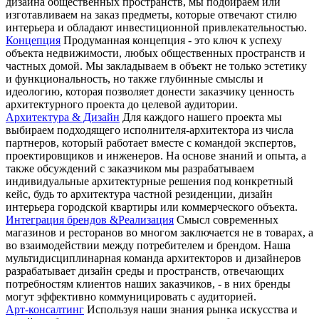
дизайна общественных пространств, мы подбираем или
изготавливаем на заказ предметы, которые отвечают стилю
интерьера и обладают инвестиционной привлекательностью.
Концепция
Продуманная концепция - это ключ к успеху
объекта недвижимости, любых общественных пространств и
частных домой. Мы закладываем в объект не только эстетику
и функциональность, но также глубинные смыслы и
идеологию, которая позволяет донести заказчику ценность
архитектурного проекта до целевой аудитории.
Архитектура & Дизайн
Для каждого нашего проекта мы
выбираем подходящего исполнителя-архитектора из числа
партнеров, который работает вместе с командой экспертов,
проектировщиков и инженеров. На основе знаний и опыта, а
также обсуждений с заказчиком мы разрабатываем
индивидуальные архитектурные решения под конкретный
кейс, будь то архитектура частной резиденции, дизайн
интерьера городской квартиры или коммерческого объекта.
Интеграция брендов &
Реализация
Смысл современных
магазинов и ресторанов во многом заключается не в товарах, а
во взаимодействии между потребителем и брендом. Наша
мультидисциплинарная команда архитекторов и дизайнеров
разрабатывает дизайн среды и пространств, отвечающих
потребностям клиентов наших заказчиков, - в них бренды
могут эффективно коммуницировать с аудиторией.
Арт-консалтинг
Используя наши знания рынка искусства и