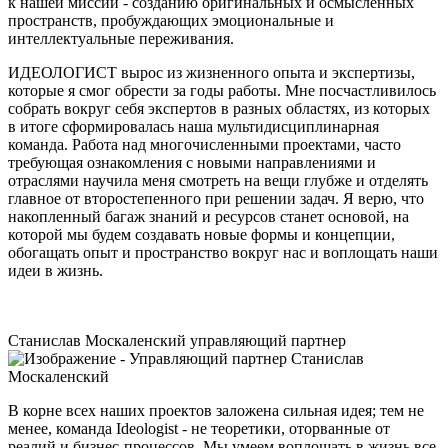
к нашей миссии - созданию оригинальных и осмысленных
пространств, пробуждающих эмоциональные и
интеллектуальные переживания.
ИДЕОЛОГИСТ вырос из жизненного опыта и экспертизы,
которые я смог обрести за годы работы. Мне посчастливилось
собрать вокруг себя экспертов в разных областях, из которых
в итоге сформировалась наша мультидисциплинарная
команда. Работа над многочисленными проектами, часто
требующая ознакомления с новыми направлениями и
отраслями научила меня смотреть на вещи глубже и отделять
главное от второстепенного при решении задач. Я верю, что
накопленный багаж знаний и ресурсов станет основой, на
которой мы будем создавать новые формы и концепции,
обогащать опыт и пространство вокруг нас и воплощать наши
идеи в жизнь.
Станислав Москаленский
управляющий партнер
В корне всех наших проектов заложена сильная идея; тем не
менее, команда Ideologist - не теоретики, оторванные от
реалий и бизнес-процессов. Мы умеем воплощать в жизнь все,