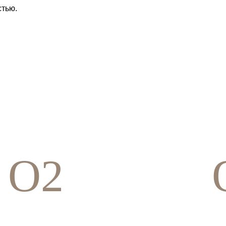
стью.
O2