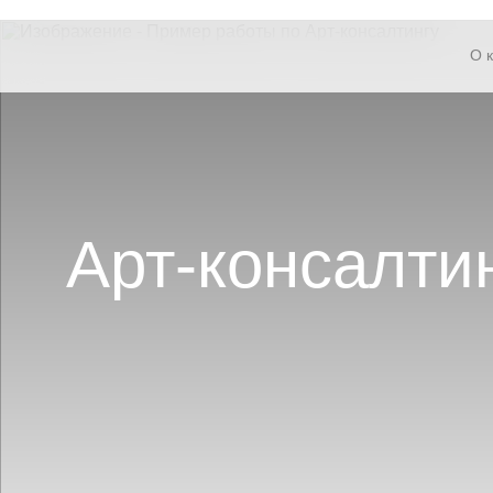
О 
Арт-консалти