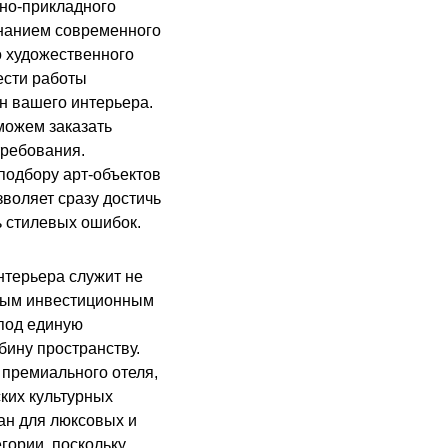
вно-прикладного
знанием современного
о художественного
ести работы
н вашего интерьера.
можем заказать
требования.
подбору арт-объектов
воляет сразу достичь
ь стилевых ошибок.
нтерьера служит не
дным инвестиционным
под единую
бину пространству.
 премиального отеля,
ких культурных
ан для люксовых и
гории, поскольку