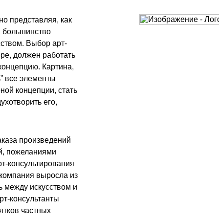
но представляя, как
а большинство
ством. Выбор арт-
ре, должен работать
концепцию. Картина,
ь” все элементы
ной концепции, стать
ухотворить его,
заказа произведений
ей, пожеланиями
рт-консультирования
 компания выросла из
ь между искусством и
рт-консультанты
сятков частных