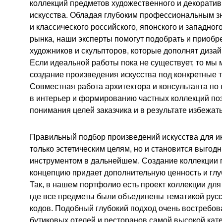
коллекций предметов художественного и декорати
искусства. Обладая глубоким профессиональным 
и классического российского, японского и западног
рынка, наши эксперты помогут подобрать и приобр
художников и скульпторов, которые дополнят дизай
Если идеальной работы пока не существует, то мы 
создание произведения искусства под конкретные 
Совместная работа архитектора и консультанта по 
в интерьер и формированию частных коллекций поз
понимания целей заказчика и в результате избежат
Правильный подбор произведений искусства для и
только эстетическим целям, но и становится выго
инструментом в дальнейшем. Создание коллекции 
концепцию придает дополнительную ценность и глу
Так, в нашем портфолио есть проект коллекции для
где все предметы были объединены тематикой русс
кодов. Подобный глубокий подход очень востребов
бутиковых отелей и ресторанов самой высокой кате