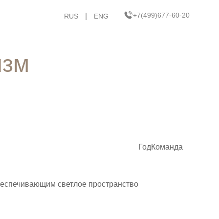
+7(499)677-60-20
|
RUS
ENG
изм
Год
Команда
беспечивающим светлое пространство