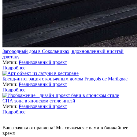
Загородный дом в Сокольниках, вдохновленный нисэтай
дзютаку
Метки:
Реализованный проект
Подробнее
Бренд-интеграция с коньячным домом François de Martignac
Метки:
Реализованный проект
Подробнее
СПА зона в японском стиле инъэй
Метки:
Реализованный проект
Подробнее
Ваша заявка отправлена! Мы свяжемся с вами в ближайшее
время