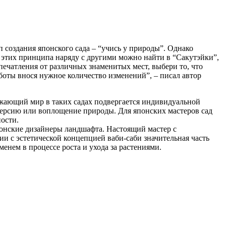
 создания японского сада – “учись у природы”. Однако
а этих принципа наряду с другими можно найти в “Сакутэйки”,
ечатления от различных знаменитых мест, выбери то, что
работы внося нужное количество изменений”, – писал автор
жающий мир в таких садах подвергается индивидуальной
 версию или воплощение природы. Для японских мастеров сад
ости.
понские дизайнеры ландшафта. Настоящий мастер с
вии с эстетической концепцией ваби-саби значительная часть
менем в процессе роста и ухода за растениями.