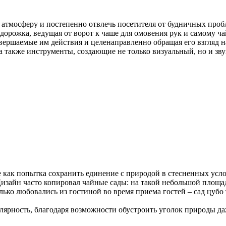
мосферу и постепенно отвлечь посетителя от будничных проблем
 дорожка, ведущая от ворот к чаше для омовения рук и самому 
овершаемые им действия и целенаправленно обращая его взгляд 
 также инструменты, создающие не только визуальный, но и звук
е как попытка сохранить единение с природой в стесненных усл
 Дизайн часто копировал чайные сады: на такой небольшой пло
лько любовались из гостиной во время приема гостей – сад цубо
ярность, благодаря возможности обустроить уголок природы да