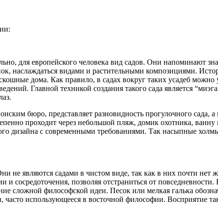
ии:
ально, для европейского человека вид садов. Они напоминают з
нок, наслаждаться видами и растительными композициями. Истор
скошные дома. Как правило, в садах вокруг таких усадеб можно
дений. Главной техникой создания такого сада является “миэга
лаз.
ским бюро, представляет разновидность прогулочного сада, а име
тепенно проходит через небольшой пляж, домик охотника, ванну 
о дизайна с современными требованиями. Так насыпные холмы с
ни не являются садами в чистом виде, так как в них почти нет 
и и сосредоточения, позволяя отстраниться от повседневности. 
ние сложной философской идеи. Песок или мелкая галька обозн
н, часто использующееся в восточной философии. Восприятие так