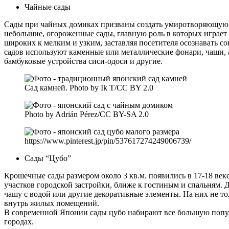
Чайные сады
Сады при чайных домиках призваны создать умиротворяющую ат
небольшие, огороженные сады, главную роль в которых играет
широких к мелким и узким, заставляя посетителя осознавать с
садов используют каменные или металлические фонари, чаши, а
бамбуковые устройства сиси-одоси и другие.
Сад камней. Photo by Ik T/CC BY 2.0
Photo by Adrián Pérez/CC BY-SA 2.0
https://www.pinterest.jp/pin/537617274249006739/
Сады “Цубо”
Крошечные сады размером около 3 кв.м. появились в 17-18 век
участков городской застройки, ближе к гостиным и спальням.
чашу с водой или другие декоративные элементы. На них не то
внутрь жилых помещений.
В современной Японии сады цубо набирают все большую попул
городах.