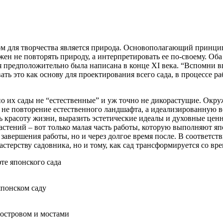
ом для творчества является природа. Основополагающий принцип
ен не повторять природу, а интерпретировать ее по-своему. Об
 предположительно была написана в конце XI века. “Вспомни вп
вать это как основу для проектирования всего сада, в процессе 
 их сады не “естественные” и уж точно не дикорастущие. Окру
ой не повторение естественного ландшафта, а идеализированную
ь красоту жизни, выразить эстетические идеалы и духовные ценн
астений – вот только малая часть работы, которую выполняют я
завершения работы, но и через долгое время после. В соответст
астерству садовника, но и тому, как сад трансформируется со вре