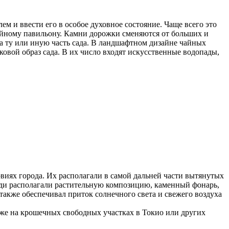
 и ввести его в особое духовное состояние. Чаще всего это
чайному павильону. Камни дорожки сменяются от больших и
на ту или иную часть сада. В ландшафтном дизайне чайных
овой образ сада. В их число входят искусственные водопады,
овиях города. Их располагали в самой дальней части вытянутых
щади располагали растительную композицию, каменный фонарь,
 также обеспечивал приток солнечного света и свежего воздуха
же на крошечных свободных участках в Токио или других