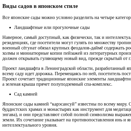
Виды садов в японском стиле
Все японские сады можно условно разделить на четыре категор
Ландшафтные или прогулочные сады
Наверное, самый доступный, как физически, так и интеллекту
резиденциях, где посетители могут гулять по множеству тропи
военный сёгунат обязал крупных феодалов-даймё содержать ро
холмы и миниатюрные копии пейзажей из литературных произве
должен открывать гуляющему новый вид, прежде скрытый от г
Проект ландшафта в Ленинградской области, разработанный япон
всему саду идет дорожка. Перемещаясь по ней, посетитель пос
Проект сочетает традиционные японские элементы ландшафтног
а зеленая крыша прячет полуподземный спа-комплекс.
Сад камней
Японские сады камней “карэсансуй” известны по всему миру. О
буддистских храмах и монастырях как инструмент для медитаци
энгава), и они представляют собой полной символизма выраже
земли. Их сочетание указывает на противопоставления инь и я
интеллектуального уровня.