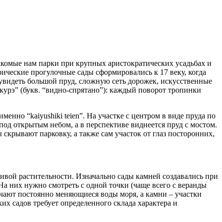
накомые нам парки при крупных аристократических усадьбах и
ические прогулочные сады сформировались к 17 веку, когда
 увидеть большой пруд, сложную сеть дорожек, искусственные
курэ” (букв. “видно-спрятано”): каждый поворот тропинки
нно “kaiyushiki teien”. На участке с центром в виде пруда по
под открытым небом, а в перспективе виднеется пруд с мостом.
крывают парковку, а также сам участок от глаз посторонних,
живой растительности. Изначально сады камней создавались при
На них нужно смотреть с одной точки (чаще всего с веранды
ачают постоянно меняющиеся воды моря, а камни – участки
их садов требует определенного склада характера и