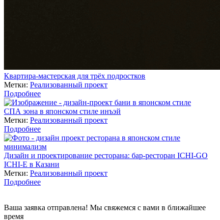
Квартира-мастерская для трёх подростков
Метки:
Реализованный проект
Подробнее
СПА зона в японском стиле инъэй
Метки:
Реализованный проект
Подробнее
Дизайн и проектирование ресторана: бар-ресторан ICHI-GO
ICHI-E в Казани
Метки:
Реализованный проект
Подробнее
Ваша заявка отправлена! Мы свяжемся с вами в ближайшее
время