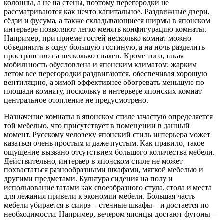
колонны, а не на стены, поэтому перегородки не
рассматриваются как нечто капитальное. Раздвижные двери,
сёдзи и фусума, а также складывающиеся ширмы в японском
интерьере позволяют легко менять конфигурацию комнаты.
Например, при приеме гостей несколько комнат можно
объединить в одну большую гостиную, а на ночь разделить
пространство на несколько спален. Кроме того, такая
мобильность обусловлена и японским климатом: жарким
летом все перегородки раздвигаются, обеспечивая хорошую
вентиляцию, а зимой эффективнее обогревать меньшую по
площади комнату, поскольку в интерьере японских комнат
центральное отопление не предусмотрено.
Назначение комнаты в японском стиле зачастую определяется
той мебелью, что присутствует в помещении в данный
момент. Русскому человеку японский стиль интерьера может
казаться очень простым и даже пустым. Как правило, такое
ощущение вызвано отсутствием большого количества мебели.
Действительно, интерьер в японском стиле не может
похвастаться разнообразными шкафами, мягкой мебелью и
другими предметами. Культура сидения на полу и
использование татами как своеобразного стула, стола и места
для лежания привели к экономии мебели. Большая часть
мебели убирается в сиирэ – стенные шкафы – и достается по
необходимости. Например, вечером японцы достают футоны –