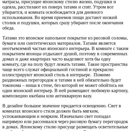
матрасы, присущие японскому стилю жизни, подушки и
одеяла, расстилают их поверх татами и спят. Утром все
убирается, и комната освобождается для дневного
использования. Во время приемов пищи достают низкий
столик и подушки, которых сразу убирают после окончания
обеда.
Татами это японское напольное покрытие из рисовой соломы,
бумаги или синтетических материалов. Татами является
неотъемлемой частью японского интерьера. В комнате с таким
покрытием японцы отдыхают душой, поэтому в современных
домах и даже квартирах часто выделяют хотя бы одну
комнату, где на полу будут лежать татами. Такие пространства
чаще всего служат официальной гостиной и прекрасно
иллюстрируют японский стиль в интерьере. Помимо
раздвижных перегородок и татами в ней обязательно будет
токонома – ниша в стене, без которой не может обойтись ни
один японский интерьер. В ней размещают любимую картину,
композицию икебана или антикварную вазу.
В дизайне большое значение придается освещению. Свет в
комнатах японского стиля должен быть мягким,
успокаивающим и неярким. Изначально свет попадал
напрямую или рассеивался через рисовую бумагу перегородок
в домах. Японскому стилю присуще размещать осветительные