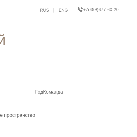
+7(499)677-60-20
|
RUS
ENG
й
Год
Команда
ое пространство