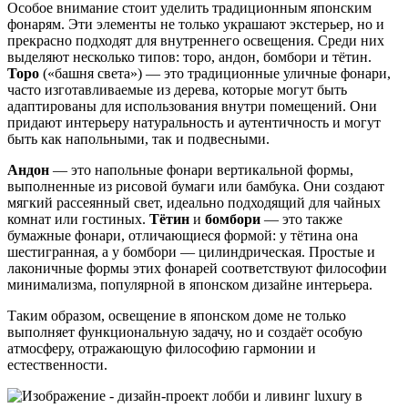
Особое внимание стоит уделить традиционным японским
фонарям. Эти элементы не только украшают экстерьер, но и
прекрасно подходят для внутреннего освещения. Среди них
выделяют несколько типов: торо, андон, бомбори и тётин.
Торо
(«башня света») — это традиционные уличные фонари,
часто изготавливаемые из дерева, которые могут быть
адаптированы для использования внутри помещений. Они
придают интерьеру натуральность и аутентичность и могут
быть как напольными, так и подвесными.
Андон
— это напольные фонари вертикальной формы,
выполненные из рисовой бумаги или бамбука. Они создают
мягкий рассеянный свет, идеально подходящий для чайных
комнат или гостиных.
Тётин
и
бомбори
— это также
бумажные фонари, отличающиеся формой: у тётина она
шестигранная, а у бомбори — цилиндрическая. Простые и
лаконичные формы этих фонарей соответствуют философии
минимализма, популярной в японском дизайне интерьера.
Таким образом, освещение в японском доме не только
выполняет функциональную задачу, но и создаёт особую
атмосферу, отражающую философию гармонии и
естественности.