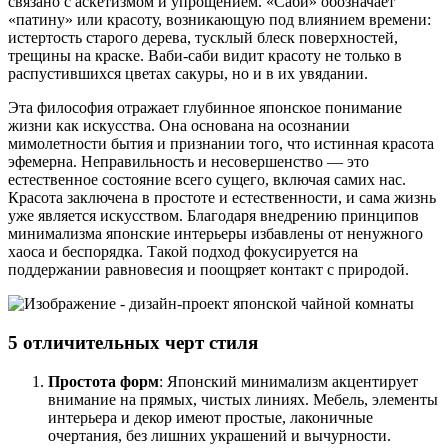
связано с аскетизмом и упрощением. «Саби» обозначает
«патину» или красоту, возникающую под влиянием времени:
истертость старого дерева, тусклый блеск поверхностей,
трещины на краске. Ваби-саби видит красоту не только в
распустившихся цветах сакуры, но и в их увядании.
Эта философия отражает глубинное японское понимание
жизни как искусства. Она основана на осознании
мимолетности бытия и признании того, что истинная красота
эфемерна. Неправильность и несовершенство — это
естественное состояние всего сущего, включая самих нас.
Красота заключена в простоте и естественности, и сама жизнь
уже является искусством. Благодаря внедрению принципов
минимализма японские интерьеры избавлены от ненужного
хаоса и беспорядка. Такой подход фокусируется на
поддержании равновесия и поощряет контакт с природой.
5 отличительных черт стиля
Простота форм
: Японский минимализм акцентирует
внимание на прямых, чистых линиях. Мебель, элементы
интерьера и декор имеют простые, лаконичные
очертания, без лишних украшений и вычурности.