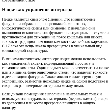
Нэцке как украшение интерьера
Нэцке являются символом Японии. Это миниатюрные
фигурки, изображающие персонажей, животных,
мифологические сцены или символы. Изначально они
выполняли исключительно функциональную роль — служили
противовесом для фиксации на поясе кошелька или кисета,
так как в традиционном японском костюме не было карманов.
С 17 века эта вещь начала превращаться в уникальный вид
миниатюрной скульптуры.
В минималистическом интерьере нэцке можно использовать
как уникальный акцент, подчеркивающий простоту и
гармонию комнаты. Один предмет можно разместить на полке
или в нише на фоне однотонной стены, что выделит тонкость
и детализацию фигурки. Также можно создать групповую
экспозицию, разместив несколько нэцке на одной подставке и
сохранив равномерные интервалы между ними.
Если дизайн помещения выполнен в нейтральных тонах и
используются натуральные материалы (дерево, камень), нэцке
из древесины или кости прекрасно впишутся в общую
палитру.