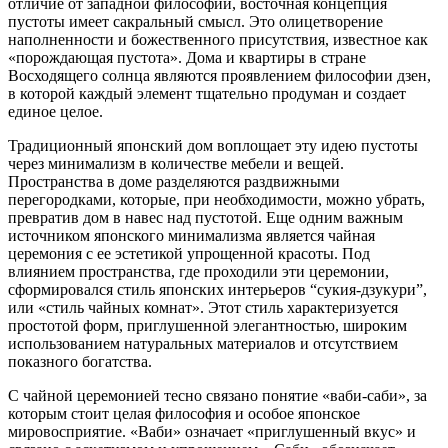
отличие от западной философии, восточная концепция
пустоты имеет сакральный смысл. Это олицетворение
наполненности и божественного присутствия, известное как
«порождающая пустота». Дома и квартиры в стране
Восходящего солнца являются проявлением философии дзен,
в которой каждый элемент тщательно продуман и создает
единое целое.
Традиционный японский дом воплощает эту идею пустоты
через минимализм в количестве мебели и вещей.
Пространства в доме разделяются раздвижными
перегородками, которые, при необходимости, можно убрать,
превратив дом в навес над пустотой. Еще одним важным
источником японского минимализма является чайная
церемония с ее эстетикой упрощенной красоты. Под
влиянием пространства, где проходили эти церемонии,
сформировался стиль японских интерьеров “сукия-дзукури”,
или «стиль чайных комнат». Этот стиль характеризуется
простотой форм, приглушенной элегантностью, широким
использованием натуральных материалов и отсутствием
показного богатства.
С чайной церемонией тесно связано понятие «ваби-саби», за
которым стоит целая философия и особое японское
мировосприятие. «Ваби» означает «приглушенный вкус» и