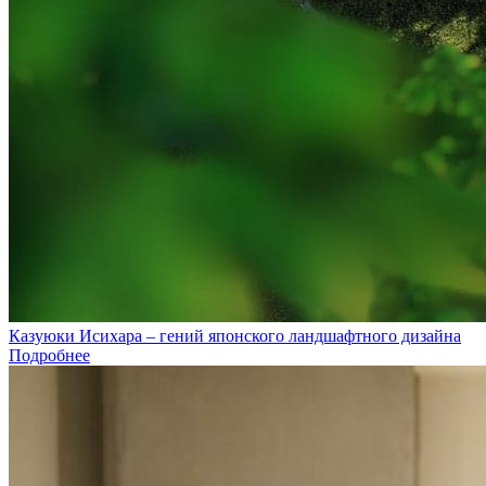
Казуюки Исихара – гений японского ландшафтного дизайна
Подробнее