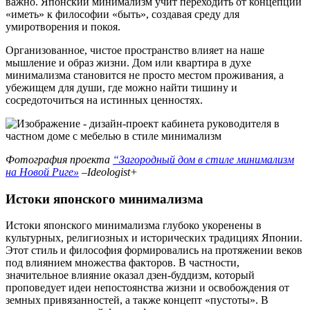
важно. Японский минимализм учит переходить от концепции
«иметь» к философии «быть», создавая среду для
умиротворения и покоя.
Организованное, чистое пространство влияет на наше
мышление и образ жизни. Дом или квартира в духе
минимализма становится не просто местом проживания, а
убежищем для души, где можно найти тишину и
сосредоточиться на истинных ценностях.
Фотография проекта
“Загородный дом в стиле минимализм
на Новой Риге»
–Ideologist+
Истоки японского минимализма
Истоки японского минимализма глубоко укоренены в
культурных, религиозных и исторических традициях Японии.
Этот стиль и философия формировались на протяжении веков
под влиянием множества факторов. В частности,
значительное влияние оказал дзен-буддизм, который
проповедует идеи непостоянства жизни и освобождения от
земных привязанностей, а также концепт «пустоты». В