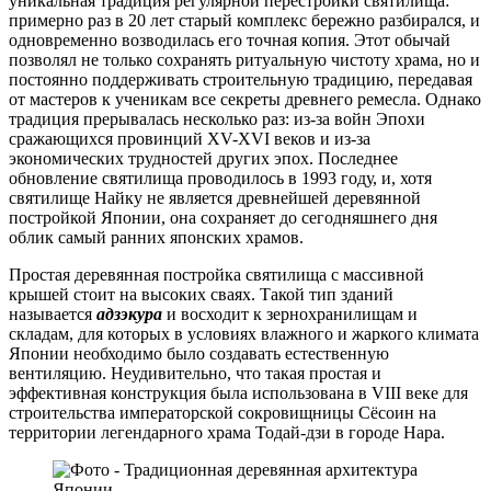
уникальная традиция регулярной перестройки святилища:
примерно раз в 20 лет старый комплекс бережно разбирался, и
одновременно возводилась его точная копия. Этот обычай
позволял не только сохранять ритуальную чистоту храма, но и
постоянно поддерживать строительную традицию, передавая
от мастеров к ученикам все секреты древнего ремесла. Однако
традиция прерывалась несколько раз: из-за войн Эпохи
сражающихся провинций XV-XVI веков и из-за
экономических трудностей других эпох. Последнее
обновление святилища проводилось в 1993 году, и, хотя
святилище Найку не является древнейшей деревянной
постройкой Японии, она сохраняет до сегодняшнего дня
облик самый ранних японских храмов.
Простая деревянная постройка святилища с массивной
крышей стоит на высоких сваях. Такой тип зданий
называется
адзэкура
и восходит к зернохранилищам и
складам, для которых в условиях влажного и жаркого климата
Японии необходимо было создавать естественную
вентиляцию. Неудивительно, что такая простая и
эффективная конструкция была использована в VIII веке для
строительства императорской сокровищницы Сёсоин на
территории легендарного храма Тодай-дзи в городе Нара.