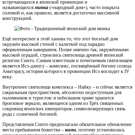
встречающихся в японской провинции и
называющихся
минка
(«народный дом»), часто покрыта
соломой и, как правило, является достаточно массивной
конструкцией.
Ещё интереснее в этой ханива то, что этот богатый дом
окружён высокой стеной с калиткой под парадно
оформленным навершием. Позже именно так, окружёнными
высокой оградой, строились святилища древней японской
религии Синто. Самым известным и почитаемым святилищем
является Исэ-дзингу – комплекс, посвящённый богине солнца
Аматэрасу, история которого в провинции Исэ восходит к IV
веку.
Внутреннее святилище комплекса – Найку – и сейчас является
сакральным пространством, абсолютно недоступным для
паломников и туристов: в небольшом храме хранится
бронзовое зеркало, являющееся одним из Трёх священных
сокровищ японских императоров, символизирующих связь
рода с солнечной богиней.
Представления Синто предполагали обязательное обновление
места пребывания божества –
ками
, поэтому установилась