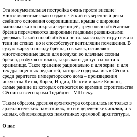
Эта монументальная постройка очень проста внешне:
многочисленные сваи создают чёткий и уверенный ритм
свайного основания сокровищницы, крыша с широким
выносом скатов покрыта черепицей, треугольно обтёсанные
брёвна перемежаются широкими гладкими раздвижными
дверями. Такой способ обтёски не только создаёт игру света и
тени на стенах, но и способствует вентиляции помещения. В
сухую жаркую погоду брёвна, ссыхаясь, оставляют
многочисленные щели для воздуха; во влажные сезоны
брёвна, разбухая от влаги, закрывают доступ сырости в
хранилище. Такое хранение рационально и для зерна, и для
тех драгоценных редкостей, которые содержались в Сёсоин:
среди раритетов императорского дома – произведения
искусства Китая, Кореи, Индии, Персии и даже Европы,
самые ранние из которых относятся ко времени строительства
Сёсоин и всего храма Тодайдзи – VIII веку.
Таким образом, древняя архитектура сохранилась не только в
археологических памятниках, но и в деревенских
минка
, и в
живых, обновляющихся памятниках храмовой архитектуры.
О нас