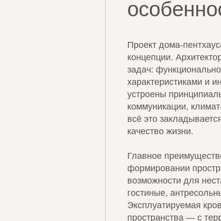
особенно
Проект дома-пентхаус
концепции. Архитекто
задач: функционально
характеристиками и и
устроены принципиаль
коммуникации, климат
всё это закладывается
качество жизни.
Главное преимуществ
формировании простра
возможности для нес
гостиные, антресольн
Эксплуатируемая кро
пространства — с тер