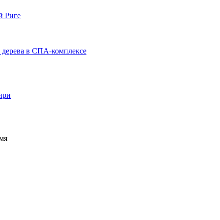
ири
мя